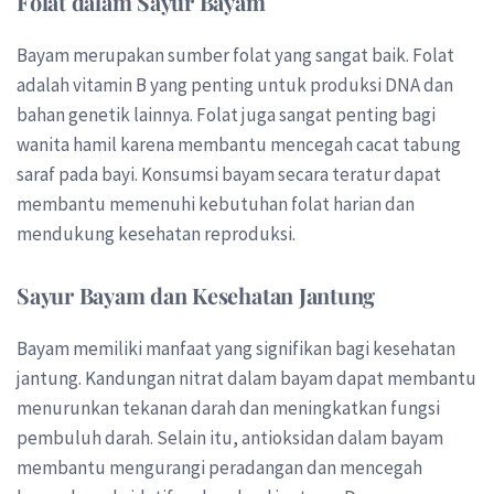
Folat dalam Sayur Bayam
Bayam merupakan sumber folat yang sangat baik. Folat
adalah vitamin B yang penting untuk produksi DNA dan
bahan genetik lainnya. Folat juga sangat penting bagi
wanita hamil karena membantu mencegah cacat tabung
saraf pada bayi. Konsumsi bayam secara teratur dapat
membantu memenuhi kebutuhan folat harian dan
mendukung kesehatan reproduksi.
Sayur Bayam dan Kesehatan Jantung
Bayam memiliki manfaat yang signifikan bagi kesehatan
jantung. Kandungan nitrat dalam bayam dapat membantu
menurunkan tekanan darah dan meningkatkan fungsi
pembuluh darah. Selain itu, antioksidan dalam bayam
membantu mengurangi peradangan dan mencegah