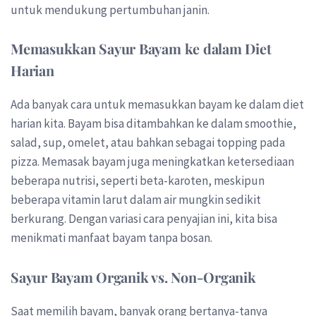
untuk mendukung pertumbuhan janin.
Memasukkan Sayur Bayam ke dalam Diet
Harian
Ada banyak cara untuk memasukkan bayam ke dalam diet
harian kita. Bayam bisa ditambahkan ke dalam smoothie,
salad, sup, omelet, atau bahkan sebagai topping pada
pizza. Memasak bayam juga meningkatkan ketersediaan
beberapa nutrisi, seperti beta-karoten, meskipun
beberapa vitamin larut dalam air mungkin sedikit
berkurang. Dengan variasi cara penyajian ini, kita bisa
menikmati manfaat bayam tanpa bosan.
Sayur Bayam Organik vs. Non-Organik
Saat memilih bayam, banyak orang bertanya-tanya