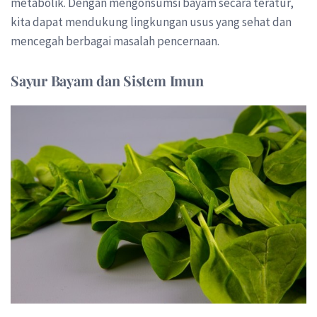
metabolik. Dengan mengonsumsi bayam secara teratur,
kita dapat mendukung lingkungan usus yang sehat dan
mencegah berbagai masalah pencernaan.
Sayur Bayam dan Sistem Imun