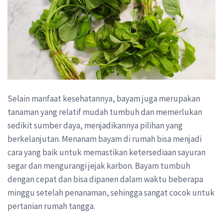
Selain manfaat kesehatannya, bayam juga merupakan
tanaman yang relatif mudah tumbuh dan memerlukan
sedikit sumber daya, menjadikannya pilihan yang
berkelanjutan. Menanam bayam di rumah bisa menjadi
cara yang baik untuk memastikan ketersediaan sayuran
segar dan mengurangi jejak karbon. Bayam tumbuh
dengan cepat dan bisa dipanen dalam waktu beberapa
minggu setelah penanaman, sehingga sangat cocok untuk
pertanian rumah tangga.