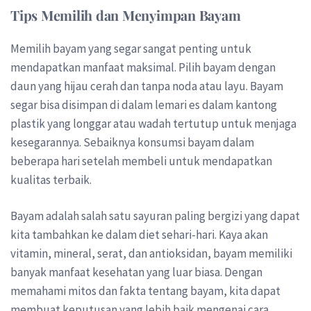
Tips Memilih dan Menyimpan Bayam
Memilih bayam yang segar sangat penting untuk
mendapatkan manfaat maksimal. Pilih bayam dengan
daun yang hijau cerah dan tanpa noda atau layu. Bayam
segar bisa disimpan di dalam lemari es dalam kantong
plastik yang longgar atau wadah tertutup untuk menjaga
kesegarannya. Sebaiknya konsumsi bayam dalam
beberapa hari setelah membeli untuk mendapatkan
kualitas terbaik.
Bayam adalah salah satu sayuran paling bergizi yang dapat
kita tambahkan ke dalam diet sehari-hari. Kaya akan
vitamin, mineral, serat, dan antioksidan, bayam memiliki
banyak manfaat kesehatan yang luar biasa. Dengan
memahami mitos dan fakta tentang bayam, kita dapat
membuat keputusan yang lebih baik mengenai cara