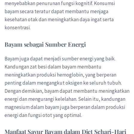
menyebabkan penurunan fungsi kognitif. Konsumsi
bayam secara teratur dapat membantu menjaga
kesehatan otak dan meningkatkan daya ingat serta
konsentrasi.
Bayam sebagai Sumber Energi
Bayam juga dapat menjadi sumber energi yang baik.
Kandungan zat besi dalam bayam membantu
meningkatkan produksi hemoglobin, yang berperan
penting dalam mengangkut oksigen ke seluruh tubuh.
Dengan demikian, bayam dapat membantu meningkatkan
energi dan mengurangi kelelahan. Selain itu, kandungan
magnesium dalam bayam juga berperan dalam produksi
energi dan fungsi otot yang optimal.
Manfaat Sayur Bayam dalam Diet Sehari-Hari