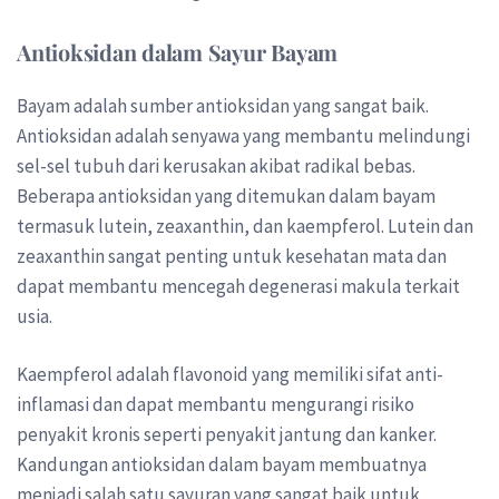
Antioksidan dalam Sayur Bayam
Bayam adalah sumber antioksidan yang sangat baik.
Antioksidan adalah senyawa yang membantu melindungi
sel-sel tubuh dari kerusakan akibat radikal bebas.
Beberapa antioksidan yang ditemukan dalam bayam
termasuk lutein, zeaxanthin, dan kaempferol. Lutein dan
zeaxanthin sangat penting untuk kesehatan mata dan
dapat membantu mencegah degenerasi makula terkait
usia.
Kaempferol adalah flavonoid yang memiliki sifat anti-
inflamasi dan dapat membantu mengurangi risiko
penyakit kronis seperti penyakit jantung dan kanker.
Kandungan antioksidan dalam bayam membuatnya
menjadi salah satu sayuran yang sangat baik untuk