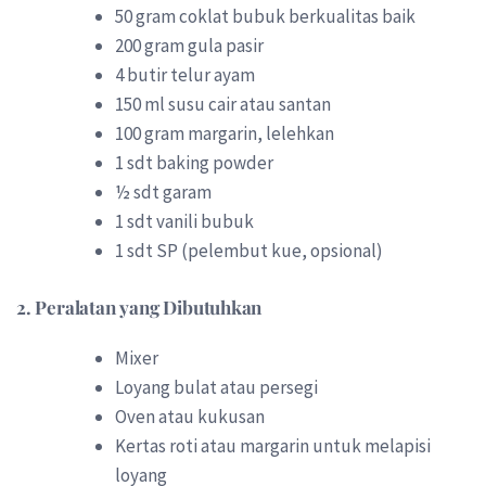
50 gram coklat bubuk berkualitas baik
200 gram gula pasir
4 butir telur ayam
150 ml susu cair atau santan
100 gram margarin, lelehkan
1 sdt baking powder
½ sdt garam
1 sdt vanili bubuk
1 sdt SP (pelembut kue, opsional)
2.
Peralatan yang Dibutuhkan
Mixer
Loyang bulat atau persegi
Oven atau kukusan
Kertas roti atau margarin untuk melapisi
loyang