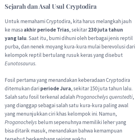
Sejarah dan Asal Usul Cryptodira
Untuk memahami Cryptodira, kita harus melangkah jauh
ke masa
akhir periode Trias
, sekitar
230 juta tahun
yang lalu
. Saat itu, bumi dihuni oleh berbagai jenis reptil
purba, dan nenek moyang kura-kura mulai berevolusi dari
kelompok reptil bertulang rusuk keras yang disebut
Eunotosaurus
.
Fosil pertama yang menandakan keberadaan Cryptodira
ditemukan dari
periode Jura
, sekitar 150 juta tahun lalu.
Salah satu fosil terkenal adalah
Proganochelys quenstedti
,
yang dianggap sebagai salah satu kura-kura paling awal
yang menunjukkan ciri khas kelompok ini. Namun,
Proganochelys
belum sepenuhnya memiliki leher yang
bisa ditarik masuk, menandakan bahwa kemampuan
tersebut berkembang seiring waktu.