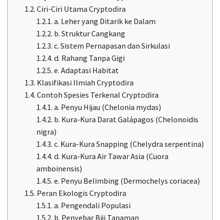
1.2.
Ciri-Ciri Utama Cryptodira
1.2.1.
a. Leher yang Ditarik ke Dalam
1.2.2.
b. Struktur Cangkang
1.2.3.
c. Sistem Pernapasan dan Sirkulasi
1.2.4.
d. Rahang Tanpa Gigi
1.2.5.
e. Adaptasi Habitat
1.3.
Klasifikasi Ilmiah Cryptodira
1.4.
Contoh Spesies Terkenal Cryptodira
1.4.1.
a. Penyu Hijau (Chelonia mydas)
1.4.2.
b. Kura-Kura Darat Galápagos (Chelonoidis
nigra)
1.4.3.
c. Kura-Kura Snapping (Chelydra serpentina)
1.4.4.
d. Kura-Kura Air Tawar Asia (Cuora
amboinensis)
1.4.5.
e. Penyu Belimbing (Dermochelys coriacea)
1.5.
Peran Ekologis Cryptodira
1.5.1.
a. Pengendali Populasi
1.5.2.
b. Penyebar Biji Tanaman