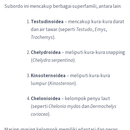
Subordo ini mencakup berbagai superfamili, antara lain:
Testudinoidea
– mencakup kura-kura darat
dan air tawar (seperti
Testudo
,
Emys
,
Trachemys
).
Chelydroidea
– meliputi kura-kura snapping
(
Chelydra serpentina
).
Kinosternoidea
– meliputi kura-kura
lumpur (
Kinosternon
).
Chelonioidea
– kelompok penyu laut
(seperti
Chelonia mydas
dan
Dermochelys
coriacea
).
Masing-masing kelompok memiliki adaptasi dan peran