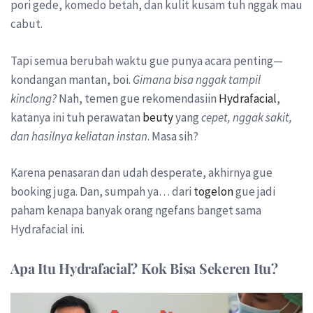
pori gede, komedo betah, dan kulit kusam tuh nggak mau
cabut.
Tapi semua berubah waktu gue punya acara penting—
kondangan mantan, boi.
Gimana bisa nggak tampil
kinclong?
Nah, temen gue rekomendasiin
Hydrafacial
,
katanya ini tuh perawatan
beuty
yang
cepet, nggak sakit,
dan hasilnya keliatan instan
. Masa sih?
Karena penasaran dan udah desperate, akhirnya gue
booking juga. Dan, sumpah ya… dari
togelon
gue jadi
paham kenapa banyak orang ngefans banget sama
Hydrafacial ini.
Apa Itu Hydrafacial? Kok Bisa Sekeren Itu?