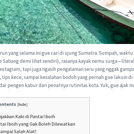
arun yang selama ini gue cari di ujung Sumatra. Sumpah, waktu
 Sabang demi lihat sendiri), rasanya kayak nemu surga—literal
Instagram, tapi juga ngasih pengalaman seru yang nggak gampan
tips kece, sampai kesalahan bodoh yang pernah gue lakuin di Pa
kedar pengen kabur dari penatnya rutinitas kota. Yuk, gue ajak m
ontents
[
hide
]
kkan Kaki di Pantai Iboih
antai Iboih yang Gak Boleh Dilewatkan
ampai Salah Alat!