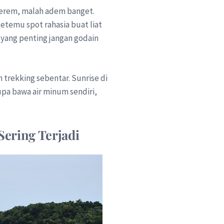
k serem, malah adem banget.
etemu spot rahasia buat liat
 yang penting jangan godain
n trekking sebentar. Sunrise di
upa bawa air minum sendiri,
Sering Terjadi