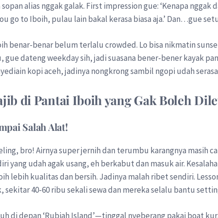
opan alias nggak galak. First impression gue: ‘Kenapa nggak da
ou go to Iboih, pulau lain bakal kerasa biasa aja.’ Dan…gue set
oih benar-benar belum terlalu crowded. Lo bisa nikmatin sunse
tu, gue dateng weekday sih, jadi suasana bener-bener kayak pa
nyediain kopi aceh, jadinya nongkrong sambil ngopi udah serasa
ajib di Pantai Iboih yang Gak Boleh Di
mpai Salah Alat!
keling, bro! Airnya super jernih dan terumbu karangnya masih 
iri yang udah agak usang, eh berkabut dan masuk air. Kesalahan
ih lebih kualitas dan bersih. Jadinya malah ribet sendiri. Lesso
, sekitar 40-60 ribu sekali sewa dan mereka selalu bantu setti
uh di depan ‘Rubiah Island’—tinggal nyeberang pakai boat kuran