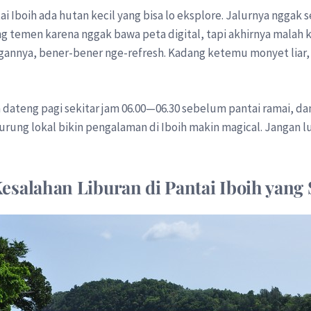
tai Iboih ada hutan kecil yang bisa lo eksplore. Jalurnya ngga
 temen karena nggak bawa peta digital, tapi akhirnya malah k
ngannya, bener-bener nge-refresh. Kadang ketemu monyet liar,
a dateng pagi sekitar jam 06.00—06.30 sebelum pantai ramai, da
rung lokal bikin pengalaman di Iboih makin magical. Jangan l
esalahan Liburan di Pantai Iboih yang 