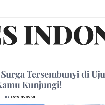
S INDO
: Surga Tersembunyi di Uj
Kamu Kunjungi!
5
BY
BAYU MORGAN