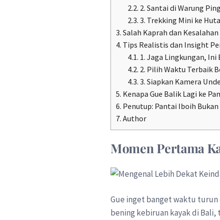
2.2.
2. Santai di Warung Pin
2.3.
3. Trekking Mini ke Hut
3.
Salah Kaprah dan Kesalahan L
4.
Tips Realistis dan Insight Pe
4.1.
1. Jaga Lingkungan, Ini
4.2.
2. Pilih Waktu Terbaik 
4.3.
3. Siapkan Kamera Und
5.
Kenapa Gue Balik Lagi ke Pan
6.
Penutup: Pantai Iboih Bukan
7.
Author
Momen Pertama Kal
Gue inget banget waktu turun d
bening kebiruan kayak di Bali,