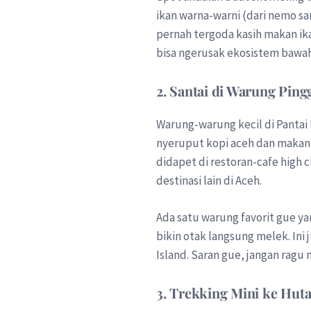
ikan warna-warni (dari nemo sa
pernah tergoda kasih makan ika
bisa ngerusak ekosistem bawah 
2. Santai di Warung Ping
Warung-warung kecil di Pantai 
nyeruput kopi aceh dan makan p
didapet di restoran-cafe high c
destinasi lain di Aceh.
Ada satu warung favorit gue ya
bikin otak langsung melek. Ini 
Island. Saran gue, jangan ragu
3. Trekking Mini ke Huta