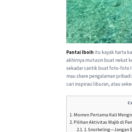
Pantai Iboih
itu kayak harta k
akhirnya mutusin buat nekat ke
sekadar cantik buat foto-foto 
mau share pengalaman pribadi, 
cari inspirasi liburan, atau se
C
1.
Momen Pertama Kali Menginja
2.
Pilihan Aktivitas Wajib di P
2.1.
1. Snorkeling—Jangan S