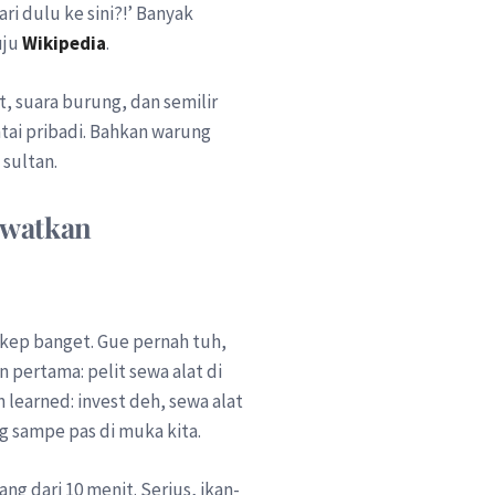
ri dulu ke sini?!’ Banyak
uju
Wikipedia
.
t, suara burung, dan semilir
ntai pribadi. Bahkan warung
 sultan.
lewatkan
cakep banget. Gue pernah tuh,
 pertama: pelit sewa alat di
n learned: invest deh, sewa alat
ng sampe pas di muka kita.
g dari 10 menit. Serius, ikan-