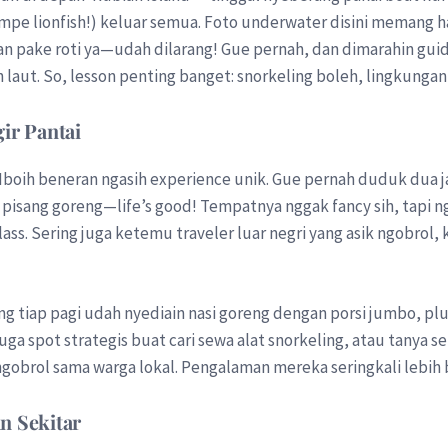
mpe lionfish!) keluar semua. Foto underwater disini memang ha
n pake roti ya—udah dilarang! Gue pernah, dan dimarahin guide.
laut. So, lesson penting banget: snorkeling boleh, lingkungan 
gir Pantai
Iboih beneran ngasih experience unik. Gue pernah duduk dua j
isang goreng—life’s good! Tempatnya nggak fancy sih, tapi ng
lass. Sering juga ketemu traveler luar negri yang asik ngobrol
ng tiap pagi udah nyediain nasi goreng dengan porsi jumbo, pl
juga spot strategis buat cari sewa alat snorkeling, atau tanya s
 ngobrol sama warga lokal. Pengalaman mereka seringkali lebih
n Sekitar