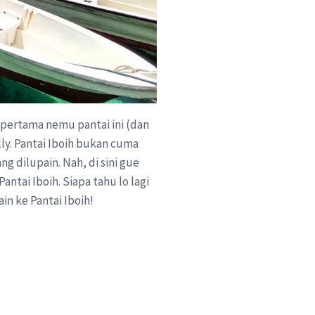
 pertama nemu pantai ini (dan
ly. Pantai Iboih bukan cuma
g dilupain. Nah, di sini gue
ntai Iboih. Siapa tahu lo lagi
ain ke Pantai Iboih!