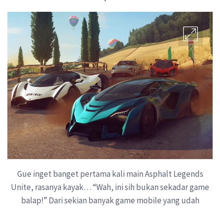
Gue inget banget pertama kali main Asphalt Legends
Unite, rasanya kayak… “Wah, ini sih bukan sekadar game
balap!” Dari sekian banyak game mobile yang udah