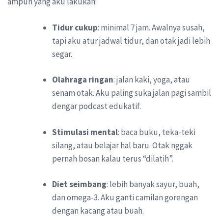
ampuh yang aku lakukan:
Tidur cukup
: minimal 7 jam. Awalnya susah,
tapi aku atur jadwal tidur, dan otak jadi lebih
segar.
Olahraga ringan
: jalan kaki, yoga, atau
senam otak. Aku paling suka jalan pagi sambil
dengar podcast edukatif.
Stimulasi mental
: baca buku, teka-teki
silang, atau belajar hal baru. Otak nggak
pernah bosan kalau terus “dilatih”.
Diet seimbang
: lebih banyak sayur, buah,
dan omega-3. Aku ganti camilan gorengan
dengan kacang atau buah.