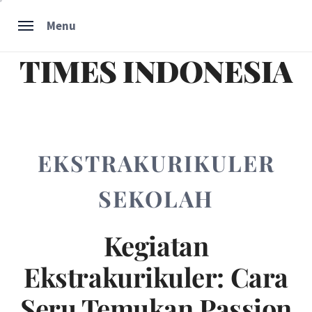
Skip
Menu
to
content
TIMES INDONESIA
EKSTRAKURIKULER
SEKOLAH
Kegiatan
Ekstrakurikuler: Cara
Seru Temukan Passion