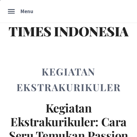
Skip
Menu
to
content
TIMES INDONESIA
KEGIATAN
EKSTRAKURIKULER
Kegiatan
Ekstrakurikuler: Cara
Seru Temukan Passion