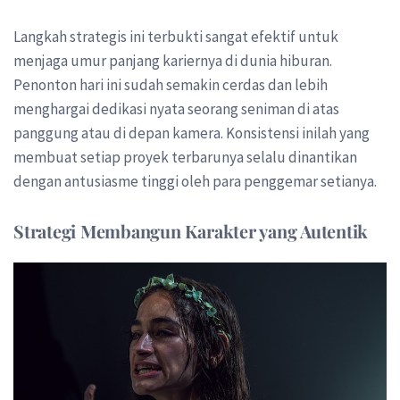
Langkah strategis ini terbukti sangat efektif untuk
menjaga umur panjang kariernya di dunia hiburan.
Penonton hari ini sudah semakin cerdas dan lebih
menghargai dedikasi nyata seorang seniman di atas
panggung atau di depan kamera. Konsistensi inilah yang
membuat setiap proyek terbarunya selalu dinantikan
dengan antusiasme tinggi oleh para penggemar setianya.
Strategi Membangun Karakter yang Autentik