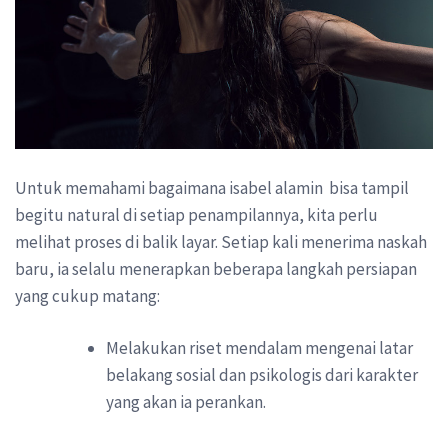
Untuk memahami bagaimana
isabel alamin
bisa tampil
begitu natural di setiap penampilannya, kita perlu
melihat proses di balik layar. Setiap kali menerima naskah
baru, ia selalu menerapkan beberapa langkah persiapan
yang cukup matang:
Melakukan riset mendalam mengenai latar
belakang sosial dan psikologis dari karakter
yang akan ia perankan.