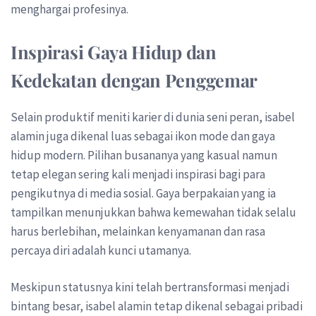
menghargai profesinya.
Inspirasi Gaya Hidup dan
Kedekatan dengan Penggemar
Selain produktif meniti karier di dunia seni peran,
isabel
alamin
juga dikenal luas sebagai ikon mode dan gaya
hidup modern. Pilihan busananya yang kasual namun
tetap elegan sering kali menjadi inspirasi bagi para
pengikutnya di media sosial. Gaya berpakaian yang ia
tampilkan menunjukkan bahwa kemewahan tidak selalu
harus berlebihan, melainkan kenyamanan dan rasa
percaya diri adalah kunci utamanya.
Meskipun statusnya kini telah bertransformasi menjadi
bintang besar,
isabel alamin
tetap dikenal sebagai pribadi