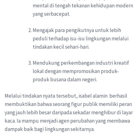
mental di tengah tekanan kehidupan modern
yang serbacepat.
Mengajak para pengikutnya untuk lebih
peduli terhadap isu-isu lingkungan melalui
tindakan kecil sehari-hari.
Mendukung perkembangan industri kreatif
lokal dengan mempromosikan produk-
produk busana dalam negeri.
Melalui tindakan nyata tersebut,
isabel alamin
berhasil
membuktikan bahwa seorang figur publik memiliki peran
yang jauh lebih besar daripada sekadar menghibur di layar
kaca. Ia mampu menjadi agen perubahan yang membawa
dampak baik bagi lingkungan sekitarnya.