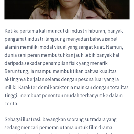
Ketika pertama kali muncul di industri hiburan, banyak
pengamat industri langsung menyadari bahwa
isabel
alamin
memiliki modal visual yang sangat kuat. Namun,
dunia seni peran membutuhkan jauh lebih banyak hal
daripada sekadar penampilan fisik yang menarik.
Beruntung, ia mampu membuktikan bahwa kualitas
aktingnya berjalan selaras dengan pesona luar yang ia
miliki. Karakter demi karakter ia mainkan dengan totalitas
tinggi, membuat penonton mudah terhanyut ke dalam
cerita.
Sebagai ilustrasi, bayangkan seorang sutradara yang
sedang mencari pemeran utama untuk film drama