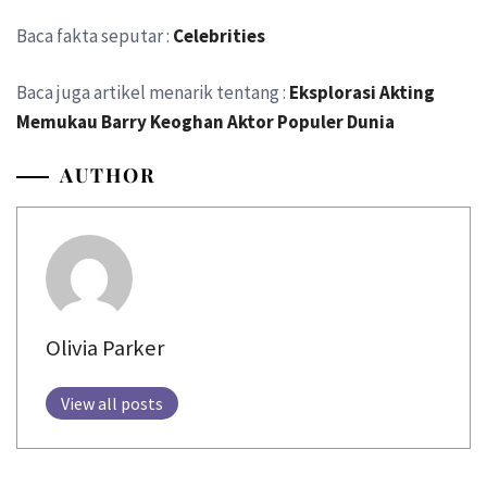
Baca fakta seputar :
Celebrities
Baca juga artikel menarik tentang :
Eksplorasi Akting
Memukau Barry Keoghan Aktor Populer Dunia
AUTHOR
Olivia Parker
View all posts