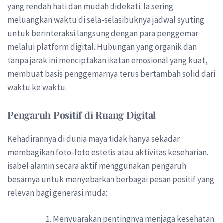
yang rendah hati dan mudah didekati. Ia sering
meluangkan waktu di sela-selasibuknya jadwal syuting
untuk berinteraksi langsung dengan para penggemar
melalui platform digital. Hubungan yang organik dan
tanpa jarak ini menciptakan ikatan emosional yang kuat,
membuat basis penggemarnya terus bertambah solid dari
waktu ke waktu.
Pengaruh Positif di Ruang Digital
Kehadirannya di dunia maya tidak hanya sekadar
membagikan foto-foto estetis atau aktivitas keseharian.
isabel alamin
secara aktif menggunakan pengaruh
besarnya untuk menyebarkan berbagai pesan positif yang
relevan bagi generasi muda:
Menyuarakan pentingnya menjaga kesehatan