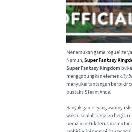
Menemukan game roguelite yang 
Namun,
Super Fantasy King
Super Fantasy Kingdom
buka
menggabungkan elemen
city b
menyukai tantangan berpikir ce
pustaka Steam Anda.
Banyak gamer yang awalnya ske
waktu seolah berjalan begitu 
pemain untuk terus memutar o
ambisius ini menyajikan penga