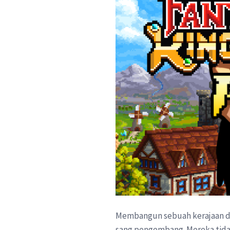
Membangun sebuah kerajaan dari
sang pengembang. Mereka tida