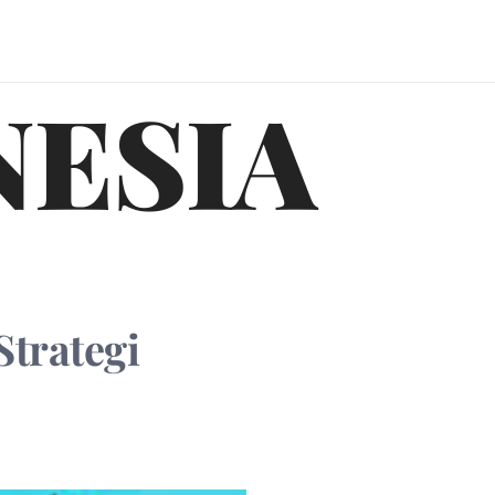
NESIA
trategi