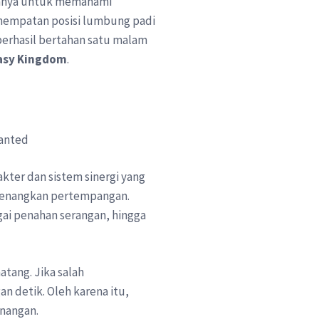
hanya untuk memahami
nempatan posisi lumbung padi
berhasil bertahan satu malam
asy Kingdom
.
akter dan sistem sinergi yang
emenangkan pertempangan.
agai penahan serangan, hingga
tang. Jika salah
n detik. Oleh karena itu,
nangan.