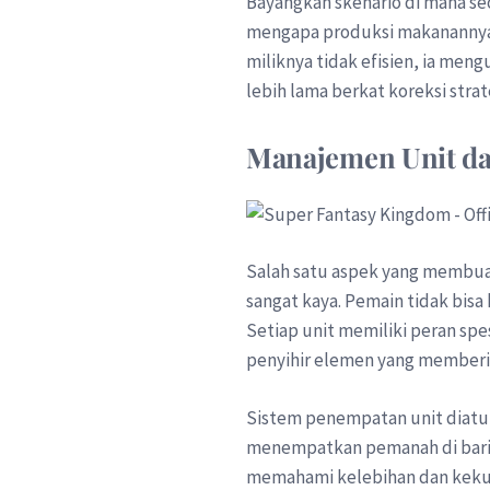
Bayangkan skenario di mana s
mengapa produksi makanannya 
miliknya tidak efisien, ia meng
lebih lama berkat koreksi strat
Manajemen Unit da
Salah satu aspek yang membu
sangat kaya. Pemain tidak bi
Setiap unit memiliki peran spes
penyihir elemen yang memberika
Sistem penempatan unit diatu
menempatkan pemanah di baris 
memahami kelebihan dan kekur