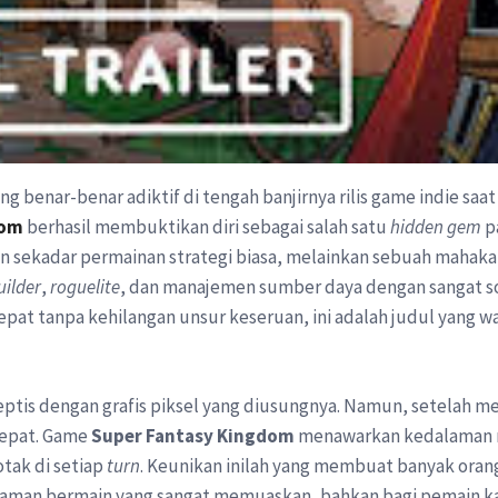
benar-benar adiktif di tengah banjirnya rilis game indie saat
dom
berhasil membuktikan diri sebagai salah satu
hidden gem
pa
n sekadar permainan strategi biasa, melainkan sebuah mahakar
uilder
,
roguelite
, dan manajemen sumber daya dengan sangat so
pat tanpa kehilangan unsur keseruan, ini adalah judul yang w
ptis dengan grafis piksel yang diusungnya. Namun, setelah me
cepat. Game
Super Fantasy Kingdom
menawarkan kedalaman 
tak di setiap
turn
. Keunikan inilah yang membuat banyak ora
laman bermain yang sangat memuaskan, bahkan bagi pemain ka