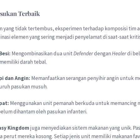
asukan Terbaik
yang tidak tertembus, eksperimen terhadap komposisi tim ada
asi elemen yang sering menjadi penyelamat di saat-saat kritis
Besi:
Mengombinasikan dua unit
Defender
dengan
Healer
di be
memiliki darah tebal.
pi dan Angin:
Memanfaatkan serangan penyihir angin untuk me
eluruh pasukan musuh.
pat:
Menggunakan unit pemanah berkuda untuk memancing mu
lum dihantam oleh pasukan infanteri.
asy Kingdom
juga menyediakan sistem makanan yang unik. Pa
 perut mereka kosong. Setiap jenis unit memiliki makanan favo