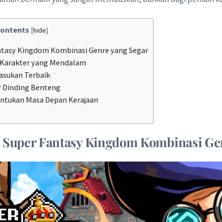
ontents
[
hide
]
tasy Kingdom Kombinasi Genre yang Segar
 Karakter yang Mendalam
asukan Terbaik
r Dinding Benteng
ntukan Masa Depan Kerajaan
a
Super Fantasy Kingdom
Kombinasi Ge