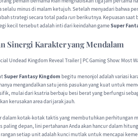
eorang pemain bernama Rian menghabiskan tiga jam pertama 
selalu minus di malam ketujuh. Setelah menyadari bahwa pe
ubah strategi secara total pada
run
berikutnya. Kepuasan saat 
egi kecil tersebut adalah inti dari keindahan game
Super Fant
n Sinergi Karakter yang Mendalam
at
Super Fantasy Kingdom
begitu menonjol adalah variasi kar
sa hanya mengandalkan satu jenis pasukan yang kuat untuk m
ifik, mulai dari ksatria berbaju besi berat yang berfungsi seb
n kerusakan area dari jarak jauh.
r dalam kotak-kotak taktis yang membutuhkan perhitungan ma
paling depan, lini pertahanan Anda akan hancur dalam hitunga
angan setiap unit adalah kunci mutlak untuk mencapai keme