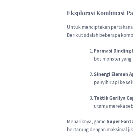
Eksplorasi Kombinasi P
Untuk menciptakan pertahanan 
Berikut adalah beberapa kombin
Formasi Dinding 
bos monster yang 
Sinergi Elemen A
penyihir api ke s
Taktik Gerilya Ce
utama mereka sebe
Menariknya, game
Super Fant
bertarung dengan maksimal jika