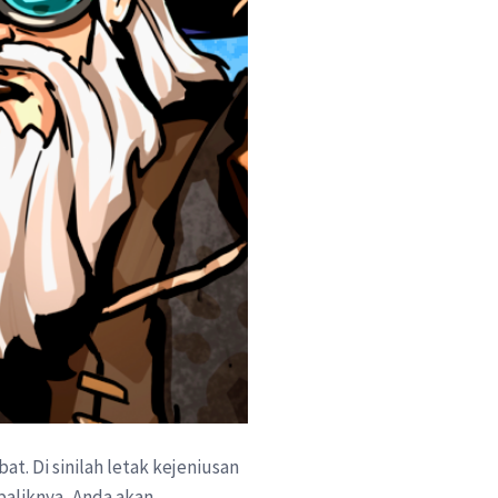
t. Di sinilah letak kejeniusan
aliknya, Anda akan