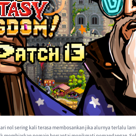
 nol sering kali terasa membosankan jika alurnya terlalu lamba
k membiarkan pemain bersantai menikmati pemandangan. Seb